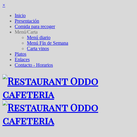
×
Inicio
Presentación
Comida para recoger
Menú/Carta
Menú diario
Menú Fín de Semana
Carta vinos
Platos
Enlaces
Contacto - Horarios