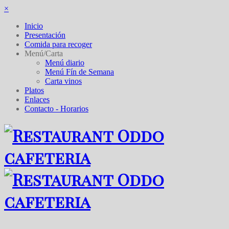
×
Inicio
Presentación
Comida para recoger
Menú/Carta
Menú diario
Menú Fín de Semana
Carta vinos
Platos
Enlaces
Contacto - Horarios